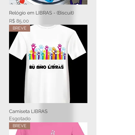
Relógio em LIBRAS - (Biscuit)
Preço
R$ 85,00
BREVE
Camiseta LIBRAS
Esgotado
BREVE